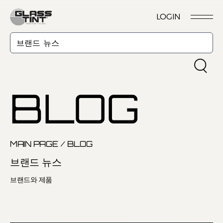
글라스틴트
LOGIN
시공점 위치
시공점 개설문의
시공예약
시공점 로그인
BLOG
Nano Ceramic Window Tint
NANO CERAMIC
MAIN PAGE
/
BLOG
WINDOW TINT
Pender
브랜드 뉴스
REFLECTIVE CERAMIC
브랜드와 제품
Pender S
WINDOW TINT
Foret
PPF