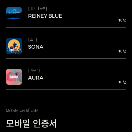
[레이니 블루]
REINEY BLUE
REINEY BLUE
10 년
REINEY BLUE REINEY BLUE
[소나]
SONA
SONA
10 년
SONA SONA
[아우라]
AURA
AURA
10 년
AURA AURA
Mobile Certificate
모바일 인증서