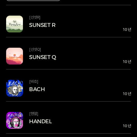
[선셋R]
SUNSET R
SUNSET R
10 년
SUNSET R SUNSET R
[선셋Q]
SUNSET Q
SUNSET Q
10 년
SUNSET Q SUNSET Q
[바흐]
BACH
BACH
10 년
BACH BACH
[헨델]
HANDEL
HANDEL
10 년
HANDEL HANDEL