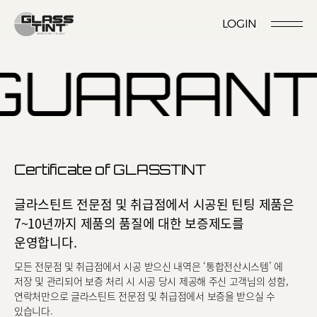
글라스틴트
LOGIN
시공점 위치
시공점 개설문의
시공예약
시공점 로그인
GUARANT
Certificate of GLASSTINT
Nano Ceramic Window Tint
NANO CERAMIC
글라스틴트 전문점 및 취급점에서 시공된 틴팅 제품은
WINDOW TINT
7~10년까지
제품의 품질에 대한 보증제도를
Pender
운영합니다.
REFLECTIVE CERAMIC
Pender S
WINDOW TINT
모든 전문점 및 취급점에서 시공 받으신 내역은 ‘통합전산시스템’ 에
저장 및 관리되어
보증 처리 시 시공 당시 제공해 주신 고객님의 성함,
Foret
연락처만으로
글라스틴트 전문점 및 취급점에서 보증을 받으실 수
PPF
있습니다.