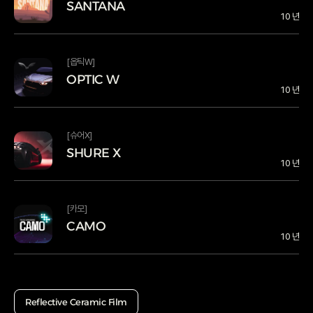
SANTANA
SANTANA
10 년
SANTANA SANTANA
[옵틱W]
OPTIC W
OPTIC W
10 년
OPTIC W OPTIC W
[슈어X]
SHURE X
SHURE X
10 년
SHURE X SHURE X
[카모]
CAMO
CAMO
10 년
CAMO CAMO
Reflective Ceramic Film