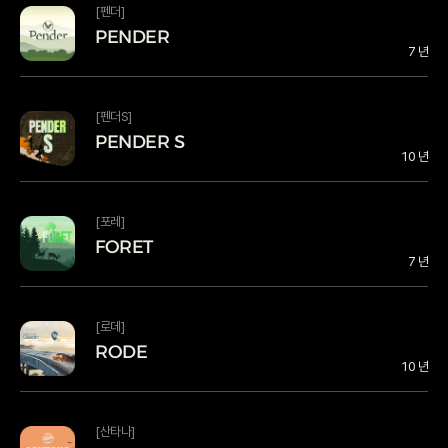
[펜더]
PENDER
PENDER
7 년
PENDER PENDER
[펜더S]
PENDER S
PENDER S
10 년
PENDER S PENDER S
[포레]
FORET
FORET
7 년
FORET FORET
[로데]
RODE
RODE
10 년
RODE RODE
[산타나]