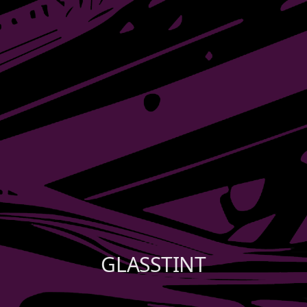
Rode
BLOG
Santana
SUPPORT
Optic W
ABOUT GLASSTINT
Shure X
CONTACT US
Camo
GLASSTINT