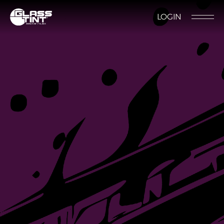
글라스틴트
LOGIN
시공점 위치
시공점 개설문의
시공예약
시공점 로그인
Nano Ceramic Window Tint
NANO CERAMIC
WINDOW TINT
Pender
REFLECTIVE CERAMIC
Pender S
WINDOW TINT
Foret
PPF