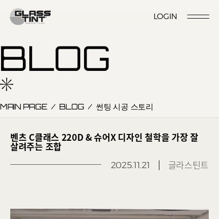
글라스틴트
LOGIN
시공점 위치
시공점 개설문의
시공예약
시공점 로그인
BLOG
MAIN PAGE
/
BLOG
/
썬팅 시공 스토리
Nano Ceramic Window Tint
NANO CERAMIC
벤츠 C클래스 220D & 슈어X 디자인 철학을 가장 잘
WINDOW TINT
살려주는 조합
Pender
글라스틴트
2025.11.21
REFLECTIVE CERAMIC
Pender S
WINDOW TINT
Foret
PPF