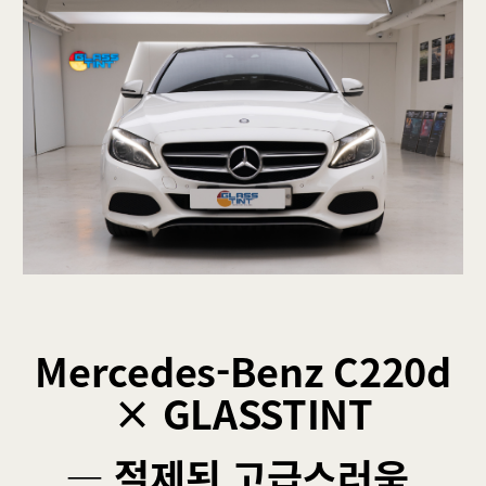
Rode
BLOG
Santana
SUPPORT
Optic W
ABOUT GLASSTINT
Shure X
CONTACT US
Camo
Mercedes-Benz C220d
× GLASSTINT
― 절제된 고급스러움,