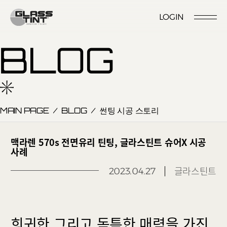
글라스틴트
LOGIN
시공점 위치
시공점 개설문의
시공예약
시공점 로그인
BLOG
MAIN PAGE
/
BLOG
/
썬팅 시공 스토리
Nano Ceramic Window Tint
NANO CERAMIC
맥라렌 570s 전면유리 틴팅, 글라스틴트 슈어X 시공
WINDOW TINT
사례
Pender
글라스틴트
2023.04.27
REFLECTIVE CERAMIC
Pender S
WINDOW TINT
Foret
PPF
희귀한 그리고 독특한 매력을 가진