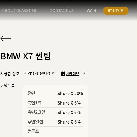
ABOUT GLASSTINT
CONTACT US
LOGIN
UTILITY
BMW X7 썬팅
시공점 정보
강남 청담센터점
시공 예약
틴팅필름
전면
Shure X 20%
측면1열
Shure X 6%
측면2,3열
Shure X 6%
후면열선
Shure X 6%
썬루프