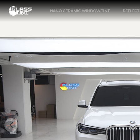
글라스틴트
NANO CERAMIC WINDOW TINT
REFLECT